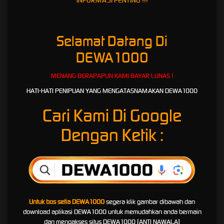
ketersediaan pilihan
slot gacor
dengan persentase pengembalian (Return to Player / RTP)
yang sangat kompetitif.
DEWA1000
berkomitmen menghadirkan permainan dengan
winrate spin paling tinggi. Hal ini memastikan setiap putaran yang Anda lakukan memiliki
peluang besar untuk memicu putaran gratis (free spins) hingga kemenangan maksimal
Selamat Datang Di
(maxwin) yang nyata.
DEWA1000
Siapa yang Menjamin Keamanan
MENANG BERAPAPUN KAMI BAYAR LUNAS !
dan Kredibilitas Platform Slot88
HATI-HATI PENIPUAN YANG MENGATASNAMAKAN DEWA1000
Ini?
Cari Kami Di Google
Keamanan dan kredibilitas platform ini didukung langsung oleh lisensi resmi dari otoritas
Dengan
Ketik :
game internasional yang ketat. Seluruh operasional taruhan
slot88
diawasi secara
profesional demi menjamin hak-hak para pemain. Selain itu, reputasi positif mereka
diperkuat oleh tim layanan pelanggan (Customer Service) profesional yang siap
mendampingi Anda 24 jam non-stop untuk memproses transaksi deposit dan withdraw
secara instan.
Bagaimana Cara Menikmati Spin
Untuk bos setia DEWA1000
segera klik gambar dibawah dan
dengan Winrate Tertinggi untuk
download aplikasi DEWA1000 untuk memudahkan anda bermain
dan mengakses situs DEWA1000 (ANTI NAWALA)