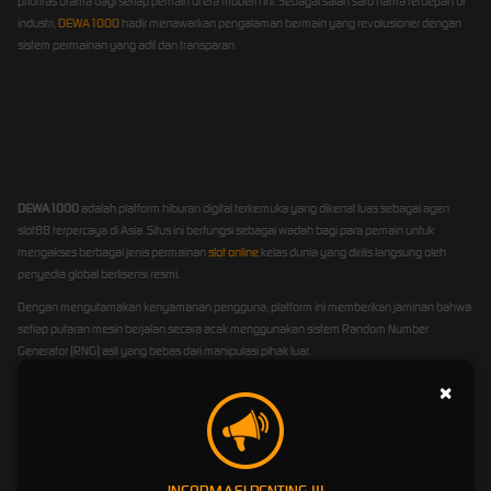
prioritas utama bagi setiap pemain di era modern ini. Sebagai salah satu nama terdepan di
industri,
DEWA1000
hadir menawarkan pengalaman bermain yang revolusioner dengan
sistem permainan yang adil dan transparan.
Apa Itu DEWA1000 dan
Bagaimana Perannya dalam
Industri Slot Online?
DEWA1000
adalah platform hiburan digital terkemuka yang dikenal luas sebagai agen
slot88 terpercaya di Asia. Situs ini berfungsi sebagai wadah bagi para pemain untuk
mengakses berbagai jenis permainan
slot online
kelas dunia yang dirilis langsung oleh
penyedia global berlisensi resmi.
Dengan mengutamakan kenyamanan pengguna, platform ini memberikan jaminan bahwa
setiap putaran mesin berjalan secara acak menggunakan sistem Random Number
Generator (RNG) asli yang bebas dari manipulasi pihak luar.
×
Mengapa Memilih Layanan Slot
Gacor di DEWA1000?
Alasan utama ribuan member aktif memilih bertaruh di platform ini adalah karena
INFORMASI PENTING !!!