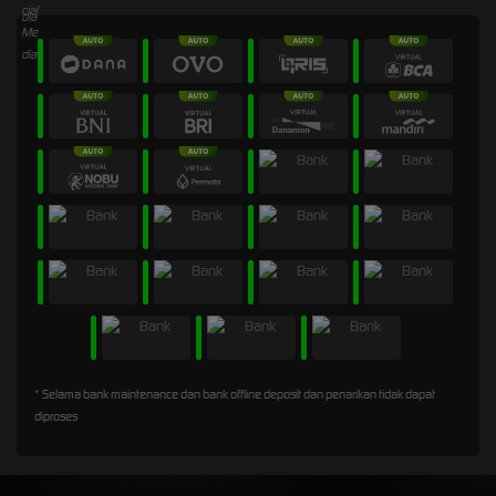
* Selama bank maintenance dan bank offline deposit dan penarikan tidak dapat
diproses