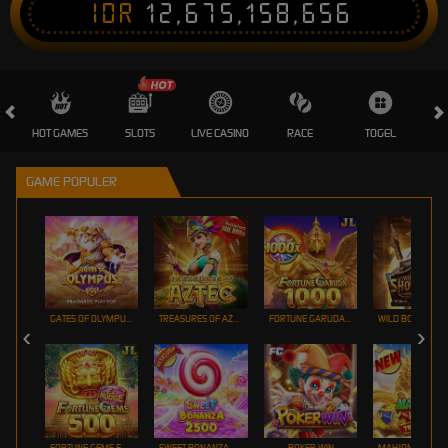
IDR
12,675,158,656
HOT GAMES
SLOTS
LIVE CASINO
RACE
TOGEL
OL
GAME POPULER
GATES OF OLYMPUS POP
TREASURES OF AZTEC
FORTUNE GARUDA 1000
FORTUNE GEMS 500
SWEET BONANZA 2500
POKER WIN