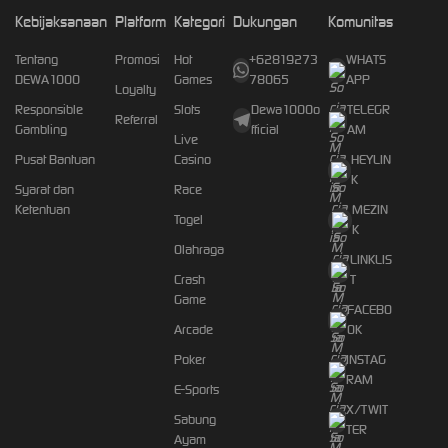
Kebijaksanaan
Platform
Kategori
Dukungan
Komunitas
Tentang
Promosi
Hot
+62819273
WHATS
DEWA1000
Games
78065
APP
Loyalty
Responsible
Slots
Dewa1000o
TELEGR
Referral
Gambling
fficial
AM
Live
Pusat Bantuan
Casino
HEYLIN
K
Syarat dan
Race
Ketentuan
MEZIN
Togel
K
Olahraga
LINKLIS
Crash
T
Game
FACEBO
Arcade
OK
Poker
INSTAG
RAM
E-Sports
X/TWIT
Sabung
TER
Ayam