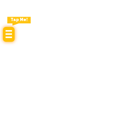
Tap Me!