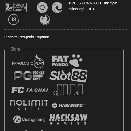
©2026 DEWA1000. Hak cipta
dilindungi | 18+
Platform Penyedia Layanan
Slots