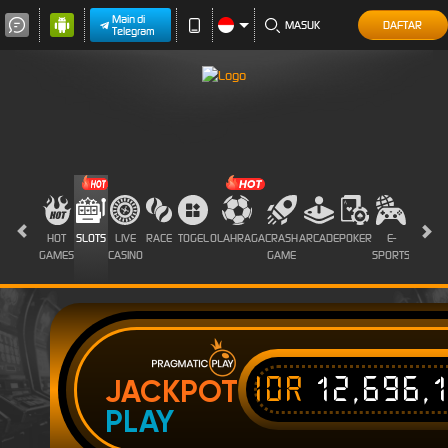
Main di
MASUK
DAFTAR
Telegram
HOT
SLOTS
LIVE
RACE
TOGEL
OLAHRAGA
CRASH
ARCADE
POKER
E-
SABUN
GAMES
CASINO
GAME
SPORTS
AYAM
IDR
12,696,
JACKPOT
PLAY