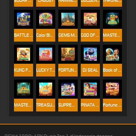
SUGAR HIGH5
LABUBY
HAMMER OF VULCAN
GOLDEN LEGEND
THRONE OF POSEIDON
BATTLE OF ALLIANCE
Color Bingo
GEMS MINER
GOD OF FORTUNE 2
MASTER OF GOLD MINER 2
KUNG FU LEOPARD
LUCKY TIGER
FORTUNE GEMS 2000
DJ SEAL
Book of Egypt
MASTER OF GOLD MINER
TREASURES OF EGYPT
SUPREME ACE
PINATA 1000
Fortune Lion