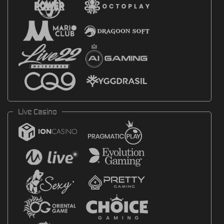
Live Casino