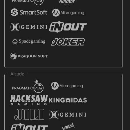
Arcade