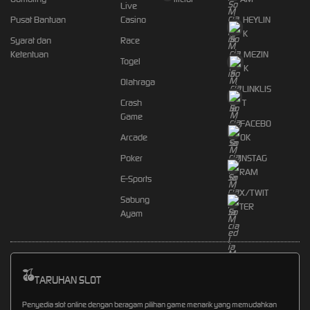
Live
Pusat Bantuan
Casino
HEYLIN
K
Syarat dan
Race
Ketentuan
MEZIN
Togel
K
Olahraga
LINKLIS
Crash
T
Game
FACEBO
Arcade
OK
Poker
INSTAG
RAM
E-Sports
X/TWIT
Sabung
TER
Ayam
TARUHAN SLOT
Penyedia slot online dengan beragam pilihan game menarik yang memudahkan