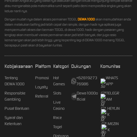
Pencarian Angka Jitu yang biasa nya dilakukan dengan Ritual mengunjungi tempat keramat
atau menganalisis pola matematika rumit seperti paito demi memprediksi angka yang akan
keluar nanti nya.
Dengan mudah nya dalam akses permainan TOGEL
DEWA1000
akan memudahkan anda
dalam melakukan betting jadi lebih cepat dan simple, dengan hadir nya aplikasi juga
mempermudah akses dan bermain TOGEL di dewa1000, hadir dengan pasaran yang
lengkap akan membuat variasi permainan akan jadi lebih banyak, dan juga rasio
kemenangan akan jadi lebih tinggi, yang terpenting lagi di DEWA1000 menang TOGEL
berapapun pasti akan di bayarkan tuntas.
Kebijaksanaan
Platform
Kategori
Dukungan
Komunitas
Tentang
Promosi
Hot
+62819273
WHATS
DEWA1000
Games
76986
APP
Loyalty
Responsible
Slots
Dewa1000o
TELEGR
Referral
Gambling
fficial
AM
Live
Pusat Bantuan
Casino
HEYLIN
K
Syarat dan
Race
Ketentuan
MEZIN
Togel
K
Olahraga