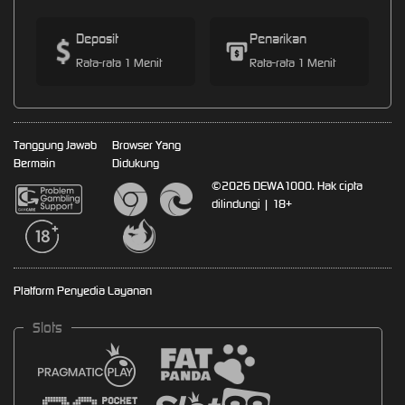
Deposit
Penarikan
Rata-rata 1 Menit
Rata-rata 1 Menit
Tanggung Jawab
Browser Yang
Bermain
Didukung
©2026 DEWA1000. Hak cipta
dilindungi | 18+
Platform Penyedia Layanan
Slots