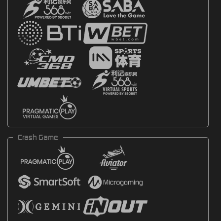
Crash Game