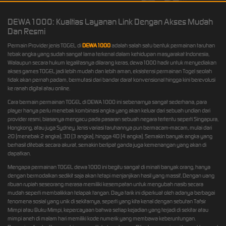
DEWA1000: Kualtias Layanan Link Dengan Akses Mudah
Dan Resmi
Permain Provider jenis TOGEL di
DEWA1000
adalah salah satu bentuk permainan taruhan
tebak angka yang sudah sangat lama terkenal dalam kehidupan masyarakat Indonesia,
Walaupun secara hukum legalitasnya dilarang keras, dewa1000 hadir untuk menyediakan
akses games TOGEL jadi lebih mudah dan lebih aman, eksistensi permainan Togel seolah
tidak akan pernah padam, bermutasi dari bandar darat konvensional hingga kini berevolusi
ke ranah digital atau online.
Cara bermain permainan TOGEL di DEWA1000 ini sebenarnya sangat sederhana, para
player hanya perlu menebak kombinasi angka yang akan keluar dari sebuah undian dari
provider resmi, biasanya mengacu pada pasaran sebuah negara tertentu seperti Singapura,
Hongkong, atau juga Sydney. Jenis variasi taruhannya pun bermacam-macam, mulai dari
2D (menebak 2 angka), 3D (3 angka), hingga 4D (4 angka). Semakin banyak angka yang
berhasil ditebak secara akurat, semakin berlipat ganda juga kemenangan yang akan di
dapatkan.
Mengapa permainan TOGEL dewa1000 ini begitu sangat di minati banyak orang, hanya
dengan bermodalkan sedikit saja akan tetapi menjanjikan hasil yang massif, Dengan uang
ribuan rupiah seseorang merasa memiliki kesempatan untuk mengubah nasib secara
mudah seperti membalikkan telapak tangan. Daya tarik ini diperkuat oleh adanya berbagai
fenomena sosial yang unik di sekitarnya, seperti yang kita kenal dengan sebutan Tafsir
Mimpi atau Buku Mimpi, kepercayaan bahwa setiap kejadian yang terjadi di sekitar atau
mimpi aneh di malam hari memiliki kode numerik yang membawa keberuntungan.