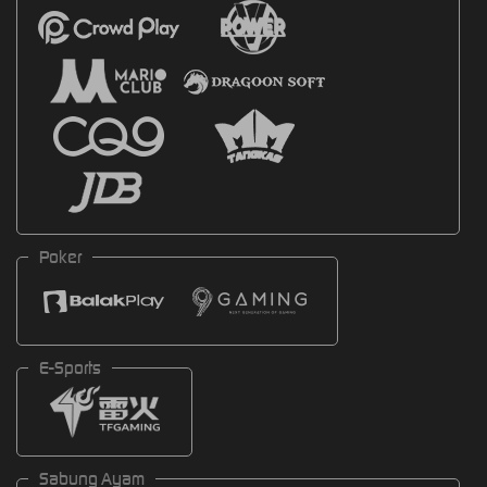
Poker
E-Sports
Sabung Ayam