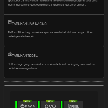
Sportsbook Gaming Platform Terbaik menawarkan lebih banyak game, odds yang
lebih tinggi, dan menyediakan pilihan yang lebih banyak untuk pemain.
TARUHAN LIVE KASINO
Platform Pilihan bagi perusahaan-perusahaan terbaik di dunia, dengan pilihan
variasi game terbanyak
TARUHAN TOGEL
Platform togel yang menarik dari perusahan terbaik di dunia yang menawarkan
hadiah kemenangan besar