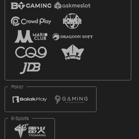
Poker
E-Sports