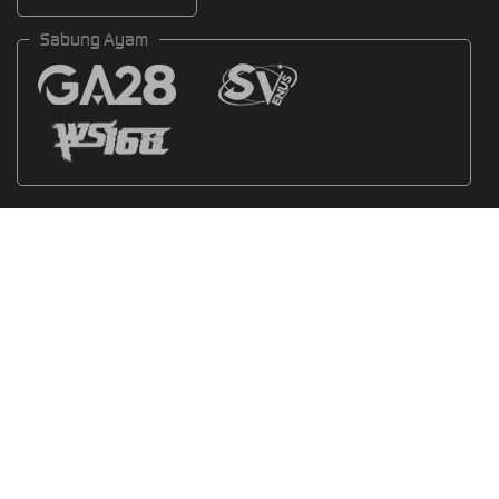
Sabung Ayam