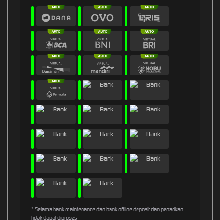
* Selama bank maintenance dan bank offline deposit dan penarikan
tidak dapat diproses