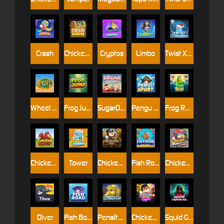
Crash
Chicken Banana
Cryptos
Limbo
Twist X-mas
Wheel Out
Frog Jump
SugarDaddy
Pengu Sport
Frog Road
Chicken Shoot
Tower
Chicken Road Gold
Fish Road
Chicken Road Race
Diver
Fish Boom
Penalty Nations Cup
Chicken Road Vegas
Squid Gamebler