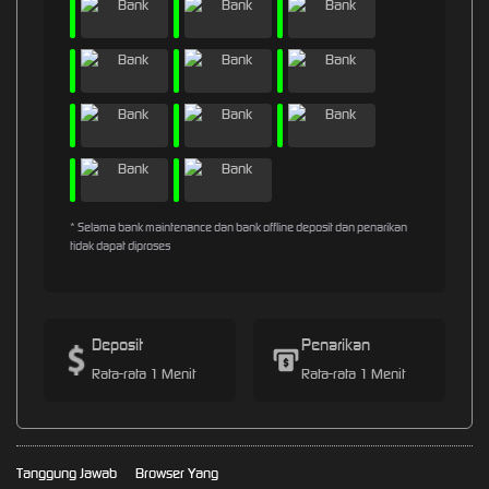
* Selama bank maintenance dan bank offline deposit dan penarikan
tidak dapat diproses
Deposit
Penarikan
Rata-rata 1 Menit
Rata-rata 1 Menit
Tanggung Jawab
Browser Yang