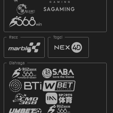
Race
Togel
Olahraga