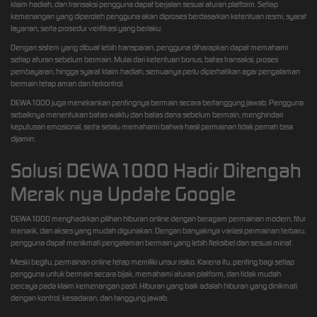
klaim hadiah, dan transaksi pengguna dapat berjalan sesuai aturan platform. Setiap
kemenangan yang diperoleh pengguna akan diproses berdasarkan ketentuan resmi, syarat
layanan, serta prosedur verifikasi yang berlaku.
Dengan sistem yang dibuat lebih transparan, pengguna diharapkan dapat memahami
setiap aturan sebelum bermain. Mulai dari ketentuan bonus, batas transaksi, proses
pembayaran, hingga syarat klaim hadiah, semuanya perlu diperhatikan agar pengalaman
bermain tetap aman dan terkontrol.
DEWA1000 juga menekankan pentingnya bermain secara bertanggung jawab. Pengguna
sebaiknya menentukan batas waktu dan batas dana sebelum bermain, menghindari
keputusan emosional, serta selalu memahami bahwa hasil permainan tidak pernah bisa
dijamin.
Solusi DEWA1000 Hadir Ditengah
Merak nya Update Google
DEWA1000 menghadirkan pilihan hiburan online dengan beragam permainan modern, fitur
menarik, dan akses yang mudah digunakan. Dengan banyaknya variasi permainan terbaru,
pengguna dapat menikmati pengalaman bermain yang lebih fleksibel dan sesuai minat.
Meski begitu, permainan online tetap memiliki unsur risiko. Karena itu, penting bagi setiap
pengguna untuk bermain secara bijak, memahami aturan platform, dan tidak mudah
percaya pada klaim kemenangan pasti. Hiburan yang baik adalah hiburan yang dinikmati
dengan kontrol, kesadaran, dan tanggung jawab.