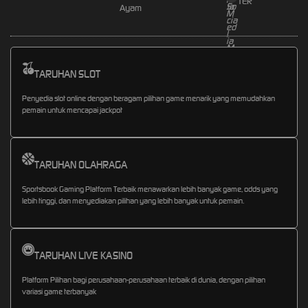
TER
Ayam
TARUHAN SLOT
Penyedia slot online dengan beragam pilihan game menarik yang memudahkan
pemain untuk mencapai jackpot
TARUHAN OLAHRAGA
Sportsbook Gaming Platform Terbaik menawarkan lebih banyak game, odds yang
lebih tinggi, dan menyediakan pilihan yang lebih banyak untuk pemain.
TARUHAN LIVE KASINO
Platform Pilihan bagi perusahaan-perusahaan terbaik di dunia, dengan pilihan
variasi game terbanyak