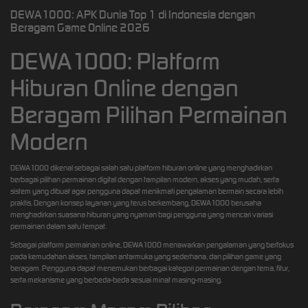
DEWA1000: APK Dunia Top 1 di Indonesia dengan
Beragam Game Online 2026
DEWA1000: Platform
Hiburan Online dengan
Beragam Pilihan Permainan
Modern
DEWA1000 dikenal sebagai salah satu platform hiburan online yang menghadirkan
berbagai pilihan permainan digital dengan tampilan modern, akses yang mudah, serta
sistem yang dibuat agar pengguna dapat menikmati pengalaman bermain secara lebih
praktis. Dengan konsep layanan yang terus berkembang, DEWA1000 berusaha
menghadirkan suasana hiburan yang nyaman bagi pengguna yang mencari variasi
permainan dalam satu tempat.
Sebagai platform permainan online, DEWA1000 menawarkan pengalaman yang berfokus
pada kemudahan akses, tampilan antarmuka yang sederhana, dan pilihan game yang
beragam. Pengguna dapat menemukan berbagai kategori permainan dengan tema, fitur,
serta mekanisme yang berbeda-beda sesuai minat masing-masing.